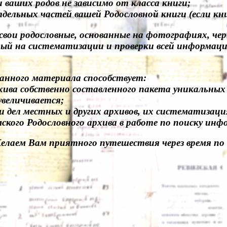
ваших родов не зависимо от класса книги;
ельных частей вашей Родословной книги (если кни
вои родословные, основанные на фотографиях, черн
ный на систематизации и проверки всей информац
ранного материала способствует:
хива собственно составленного пакета уникальных
увеличивается;
 дел местных и других архивов, их систематизация 
кого Родословного архива в работе по поиску инф
лаем Вам приятного путешествия через время по 