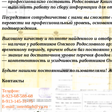
— профессионально составить Родословные Книги 
— выполнить работу по сбору информации для отд
Посредством сотрудничества с нами вы сможете с
перевести на профессиональный уровень, основан
подтверждения.
Высокому качеству и полноте найденного и отоб
— наличие у работников Омского Родословного ар
временному периоду, причем объем баз постоянно 
— знание на достаточном уровне перечня фондов и
— компетентность и усидчивость работников Омс
Будьте нашими постоянными пользователями! Же
Контакты
Телефон:
8-923-68-588-68
8-913-145-31-75
E-mail: omrodarh@ya.ru