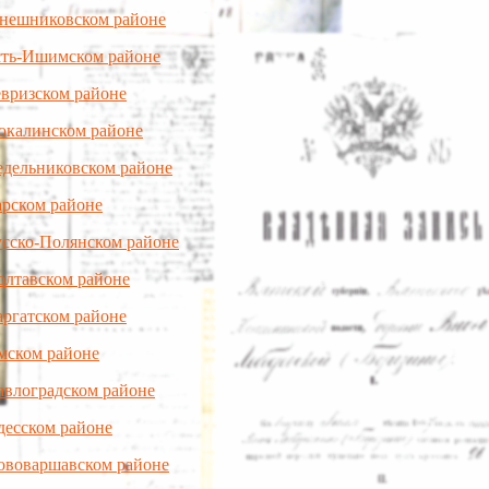
онешниковском районе
Усть-Ишимском районе
евризском районе
юкалинском районе
едельниковском районе
арском районе
усско-Полянском районе
олтавском районе
аргатском районе
мском районе
авлоградском районе
десском районе
Нововаршавском районе