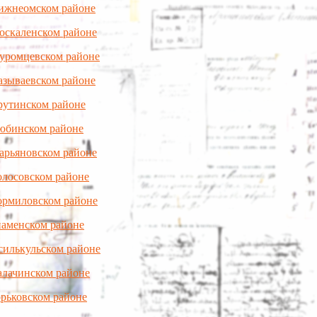
Нижнеомском районе
оскаленском районе
Муромцевском районе
азываевском районе
рутинском районе
Любинском районе
арьяновском районе
олосовском районе
ормиловском районе
наменском районе
силькульском районе
алачинском районе
орьковском районе