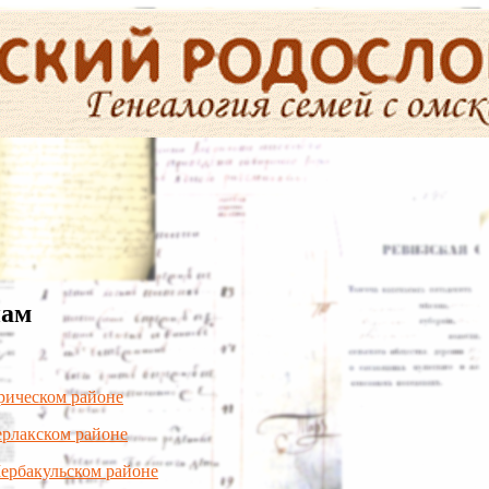
нам
рическом районе
ерлакском районе
ербакульском районе